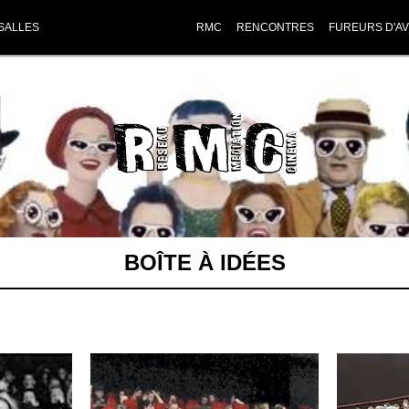
SALLES
RMC
RENCONTRES
FUREURS D'AV
BOÎTE À IDÉES